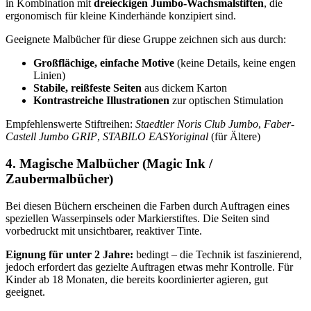
in Kombination mit
dreieckigen Jumbo-Wachsmalstiften
, die
ergonomisch für kleine Kinderhände konzipiert sind.
Geeignete Malbücher für diese Gruppe zeichnen sich aus durch:
Großflächige, einfache Motive
(keine Details, keine engen
Linien)
Stabile, reißfeste Seiten
aus dickem Karton
Kontrastreiche Illustrationen
zur optischen Stimulation
Empfehlenswerte Stiftreihen:
Staedtler Noris Club Jumbo
,
Faber-
Castell Jumbo GRIP
,
STABILO EASYoriginal
(für Ältere)
4. Magische Malbücher (Magic Ink /
Zaubermalbücher)
Bei diesen Büchern erscheinen die Farben durch Auftragen eines
speziellen Wasserpinsels oder Markierstiftes. Die Seiten sind
vorbedruckt mit unsichtbarer, reaktiver Tinte.
Eignung für unter 2 Jahre:
bedingt – die Technik ist faszinierend,
jedoch erfordert das gezielte Auftragen etwas mehr Kontrolle. Für
Kinder ab 18 Monaten, die bereits koordinierter agieren, gut
geeignet.