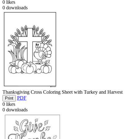
0
likes
0
downloads
Thanksgiving Cross Coloring Sheet with Turkey and Harvest
PDF
Print
0
likes
0
downloads