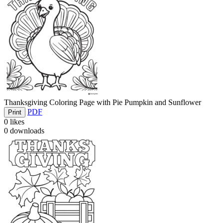
Thanksgiving Coloring Page with Pie Pumpkin and Sunflower
PDF
Print
0
likes
0
downloads