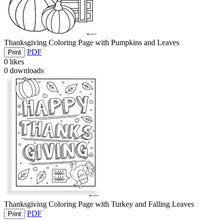
Thanksgiving Coloring Page with Pumpkins and Leaves
PDF
Print
0
likes
0
downloads
Thanksgiving Coloring Page with Turkey and Falling Leaves
PDF
Print