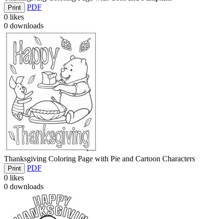
PDF
Print
0
likes
0
downloads
Thanksgiving Coloring Page with Pie and Cartoon Characters
PDF
Print
0
likes
0
downloads